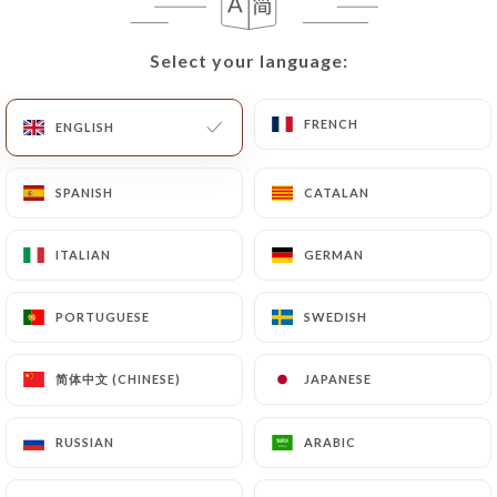
Avec 80 places assises et une capacité de 150
personnes debout, notre club vous plonge
Select your language:
Select your language:
dans une atmosphère élégante où se mêlent
DJ sets, performances live, animations et
spectacles uniques. Chaque week-end,
FRENCH
FRENCH
ENGLISH
ENGLISH
l’ambiance change, mais l’excellence reste.
SPANISH
SPANISH
CATALAN
CATALAN
Dress code exigé : soyez élégants.
Pour profiter de cette expérience, une tenue
ITALIAN
ITALIAN
GERMAN
GERMAN
correcte est indispensable. Venez vivre une
nuit où plaisir, musique et gourmandise se
PORTUGUESE
PORTUGUESE
SWEDISH
SWEDISH
rencontrent.
Réservez dès maintenant
et entrez dans
简体中文 (CHINESE)
简体中文 (CHINESE)
JAPANESE
JAPANESE
l’univers de CARDI CLUB.
֎֎֎֎֎֎֎֎֎֎
RUSSIAN
RUSSIAN
ARABIC
ARABIC
MENU CARDI CLUB
: