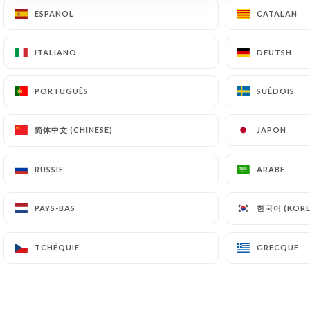
ESPAÑOL
ESPAÑOL
CATALAN
CATALAN
ITALIANO
ITALIANO
DEUTSH
DEUTSH
PORTUGUÊS
PORTUGUÊS
SUÉDOIS
SUÉDOIS
简体中文 (CHINESE)
简体中文 (CHINESE)
JAPON
JAPON
RUSSIE
RUSSIE
ARABE
ARABE
한국어 (KORE
한국어 (KORE
PAYS-BAS
PAYS-BAS
TCHÉQUIE
TCHÉQUIE
GRECQUE
GRECQUE