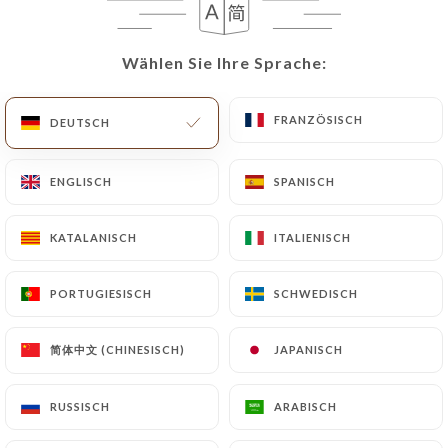
Wählen Sie Ihre Sprache:
Wählen Sie Ihre Sprache:
FRANZÖSISCH
FRANZÖSISCH
DEUTSCH
DEUTSCH
ENGLISCH
ENGLISCH
SPANISCH
SPANISCH
KATALANISCH
KATALANISCH
ITALIENISCH
ITALIENISCH
PORTUGIESISCH
PORTUGIESISCH
SCHWEDISCH
SCHWEDISCH
简体中文 (CHINESISCH)
简体中文 (CHINESISCH)
JAPANISCH
JAPANISCH
RUSSISCH
RUSSISCH
ARABISCH
ARABISCH