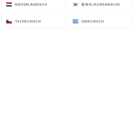
한국어 (KOREANISCH)
한국어 (KOREANISCH)
NIEDERLÄNDISCH
NIEDERLÄNDISCH
TSCHECHISCH
TSCHECHISCH
GRIECHISCH
GRIECHISCH