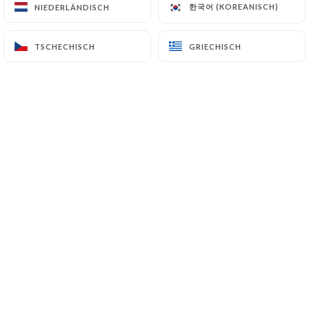
한국어 (KOREANISCH)
한국어 (KOREANISCH)
NIEDERLÄNDISCH
NIEDERLÄNDISCH
1 Boulevard des Italiens
75002 Paris France
TSCHECHISCH
TSCHECHISCH
GRIECHISCH
GRIECHISCH
+33142337659
Name
E-Mail
Telefon