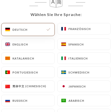
DE
MENÜ
Wählen Sie Ihre Sprache:
Wählen Sie Ihre Sprache:
FRANZÖSISCH
FRANZÖSISCH
DEUTSCH
DEUTSCH
ENGLISCH
ENGLISCH
SPANISCH
SPANISCH
/
START
KONTAKT
Kontakt
KATALANISCH
KATALANISCH
ITALIENISCH
ITALIENISCH
PORTUGIESISCH
PORTUGIESISCH
SCHWEDISCH
SCHWEDISCH
简体中文 (CHINESISCH)
简体中文 (CHINESISCH)
JAPANISCH
JAPANISCH
RUSSISCH
RUSSISCH
ARABISCH
ARABISCH
Le Cardinal