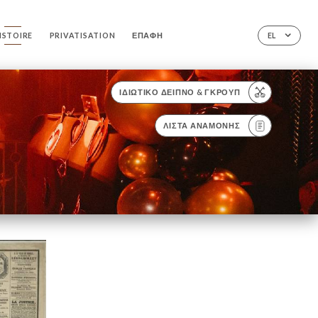
ISTOIRE
PRIVATISATION
ΕΠΑΦΉ
EL
ΙΔΙΩΤΙΚΌ ΔΕΊΠΝΟ & ΓΚΡΟΥΠ
ΛΊΣΤΑ ΑΝΑΜΟΝΉΣ