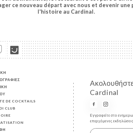
ager ce nouveau départ avec nous et devenir une 
l'histoire au Cardinal.
ΙΚΉ
ΟΓΡΑΦΊΕΣ
Ακολουθήστε 
ΤΙΚΉ
Cardinal
ΟΎ
TE DE COCKTAILS
DI CLUB
TOIRE
Εγγραφείτε στο ενημερωτ
επερχόμενες εκδηλώσεις
VATISATION
ΦΉ