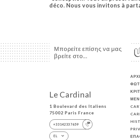
déco. Nous vous invitons à part
Μπορείτε επίσης να μας
βρείτε στο...
ΑΡΧ
ΦΩΤ
ΚΡΙ
Le Cardinal
ΜΕΝ
1 Boulevard des Italiens
CAR
75002 Paris France
CAR
HIS
+33142337659
PRI
ΕΠΑ
EL