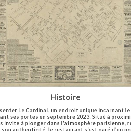
Histoire
nter Le Cardinal, un endroit unique incarnant le st
rant ses portes en septembre 2023. Situé à proxim
s invite à plonger dans l'atmosphère parisienne, r
son authenticité, le restaurant s'est paré d'un no