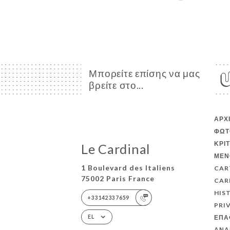
Μπορείτε επίσης να μας
βρείτε στο...
ΑΡΧ
ΦΩΤ
ΚΡΙ
Le Cardinal
ΜΕΝ
1 Boulevard des Italiens
CAR
75002 Paris France
CAR
HIS
+33142337659
PRI
ΕΠΑ
EL
ΑΝΑ