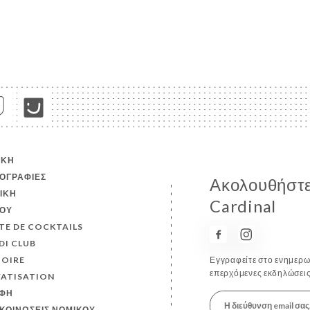
ΙΚΉ
ΟΓΡΑΦΊΕΣ
Ακολουθήστε 
ΤΙΚΉ
Cardinal
ΟΎ
TE DE COCKTAILS
DI CLUB
TOIRE
Εγγραφείτε στο ενημερωτ
επερχόμενες εκδηλώσεις
VATISATION
ΦΉ
ΚΟΙΝΏΣΕΙΣ ΝΟΜΙΚΟΎ