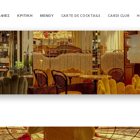
ΦΊΕΣ
ΚΡΙΤΙΚΉ
ΜΕΝΟΎ
CARTE DE COCKTAILS
CARDI CLUB
H