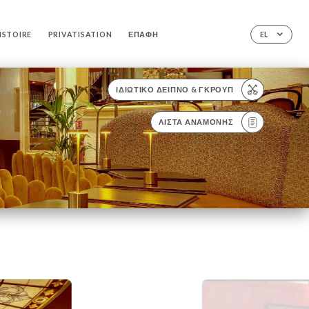
ISTOIRE
PRIVATISATION
ΕΠΑΦΉ
EL
ΙΔΙΩΤΙΚΌ ΔΕΊΠΝΟ & ΓΚΡΟΥΠ
ΛΊΣΤΑ ΑΝΑΜΟΝΉΣ