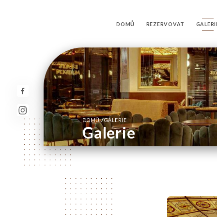
DOMŮ
REZERVOVAT
GALERI
/
DOMŮ
GALERIE
Galerie