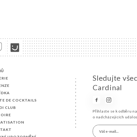
MŮ
Sledujte vše
ERIE
ENZE
Cardinal
ÍDKA
TE DE COCKTAILS
DI CLUB
Přihlaste se k odběru n
TOIRE
o nadcházejících událo
VATISATION
TAKT
VNÍ UPOZORNĚNÍ