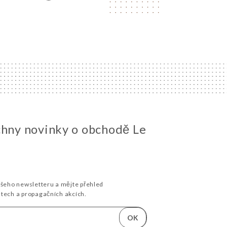
chny novinky o obchodě Le
ašeho newsletteru a mějte přehled
stech a propagačních akcích.
OK