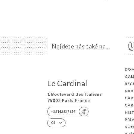
Najdete nás také na...
DO
GAL
Le Cardinal
REC
NAB
1 Boulevard des Italiens
CAR
75002 Paris France
CAR
+33142337659
HIS
PRI
CS
KON
PRÁ