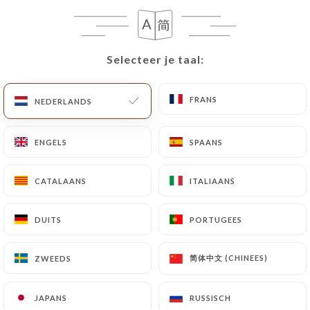
NL
MENU
Selecteer je taal:
Selecteer je taal:
FRANS
FRANS
NEDERLANDS
NEDERLANDS
/
HOME
CONTACT
ENGELS
ENGELS
SPAANS
SPAANS
Contact
CATALAANS
CATALAANS
ITALIAANS
ITALIAANS
DUITS
DUITS
PORTUGEES
PORTUGEES
简体中文 (CHINEES)
简体中文 (CHINEES)
ZWEEDS
ZWEEDS
Le Cardinal
JAPANS
JAPANS
RUSSISCH
RUSSISCH