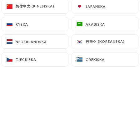
简体中文 (KINESISKA)
简体中文 (KINESISKA)
JAPANSKA
JAPANSKA
RYSKA
RYSKA
ARABISKA
ARABISKA
한국어 (KOREANSKA)
한국어 (KOREANSKA)
NEDERLÄNDSKA
NEDERLÄNDSKA
TJECKISKA
TJECKISKA
GREKISKA
GREKISKA