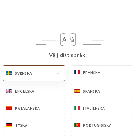
SV
MENY
Välj ditt språk:
Välj ditt språk:
/
HEM
BOKNING
Bokning
FRANSKA
FRANSKA
SVENSKA
SVENSKA
ENGELSKA
ENGELSKA
SPANSKA
SPANSKA
KATALANSKA
KATALANSKA
ITALIENSKA
ITALIENSKA
TYSKA
TYSKA
PORTUGISISKA
PORTUGISISKA