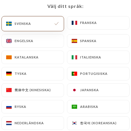
Välj ditt språk:
Välj ditt språk:
SV
MENY
FRANSKA
FRANSKA
SVENSKA
SVENSKA
ENGELSKA
ENGELSKA
SPANSKA
SPANSKA
/
KATALANSKA
KATALANSKA
ITALIENSKA
ITALIENSKA
HEM
OMDÖMEN
Omdömen
TYSKA
TYSKA
PORTUGISISKA
PORTUGISISKA
简体中文 (KINESISKA)
简体中文 (KINESISKA)
JAPANSKA
JAPANSKA
745 omdömen på Uniiti
RYSKA
RYSKA
ARABISKA
ARABISKA
4.3 / 5
한국어 (KOREANSKA)
한국어 (KOREANSKA)
NEDERLÄNDSKA
NEDERLÄNDSKA
100 % verkliga, verifierade omdömen.