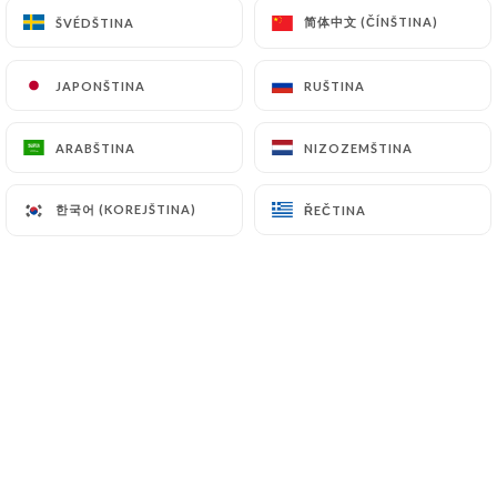
简体中文 (ČÍNŠTINA)
简体中文 (ČÍNŠTINA)
ŠVÉDŠTINA
ŠVÉDŠTINA
JAPONŠTINA
JAPONŠTINA
RUŠTINA
RUŠTINA
ARABŠTINA
ARABŠTINA
NIZOZEMŠTINA
NIZOZEMŠTINA
한국어 (KOREJŠTINA)
한국어 (KOREJŠTINA)
ŘEČTINA
ŘEČTINA