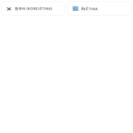
한국어 (KOREJŠTINA)
한국어 (KOREJŠTINA)
ŘEČTINA
ŘEČTINA
Hodnotil uživatel Anélie M.
A
4/5
08/07/2026
•
08:32
Hodnotil uživatel Kim D.
K
4/5
de cocktails are very nice! the staff is also
very nice, only thing is that we needed to
sit inside to eat but other people were
eating outside,so that was a bit weird
06/07/2026
•
10:33
Hodnotil uživatel jorjo m.
J
5/5