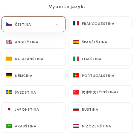
Vyberte jazyk:
Vyberte jazyk:
CS
NABÍDKA
FRANCOUZŠTINA
FRANCOUZŠTINA
ČEŠTINA
ČEŠTINA
ANGLIČTINA
ANGLIČTINA
ŠPANĚLŠTINA
ŠPANĚLŠTINA
/
KATALÁNŠTINA
KATALÁNŠTINA
ITALŠTINA
ITALŠTINA
DOMŮ
RECENZE
Recenze
NĚMČINA
NĚMČINA
PORTUGALŠTINA
PORTUGALŠTINA
简体中文 (ČÍNŠTINA)
简体中文 (ČÍNŠTINA)
ŠVÉDŠTINA
ŠVÉDŠTINA
745 recenze společnosti Uniiti
JAPONŠTINA
JAPONŠTINA
RUŠTINA
RUŠTINA
4.3 / 5
ARABŠTINA
ARABŠTINA
NIZOZEMŠTINA
NIZOZEMŠTINA
100% skutečné, ověřené recenze.