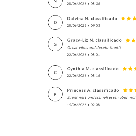
N
28/06/2026
•
08:36
Dalvina N. classificado
D
28/06/2026
•
09:03
Gracy-Liz N. classificado
G
Great vibes and decebr food!!
22/06/2026
•
08:01
Cynthia M. classificado
C
22/06/2026
•
08:16
Princess A. classificado
P
Super nett und schnell essen aber nich
19/06/2026
•
02:08