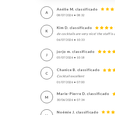
Anélie M. classificado
A
08/07/2026
•
08:32
Kim D. classificado
K
de cocktails are very nice! the staff is
06/07/2026
•
10:33
jorjo m. classificado
J
05/07/2026
•
10:18
Chanice B. classificado
C
Cocktail excellent
01/07/2026
•
07:00
Marie-Pierre D. classificado
M
30/06/2026
•
07:34
Noémie J. classificado