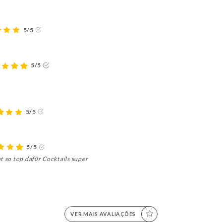
5/5
5/5
5/5
5/5
t so top dafür Cocktails super
VER MAIS AVALIAÇÕES