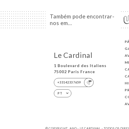
Também pode encontrar-
nos em…
P
G
Le Cardinal
A
M
1 Boulevard des Italiens
C
75002 Paris France
C
+33142337659
H
P
PT
C
A
© COPYRIGHT :ANO - LE CARDINAL - TODOS OS DIR