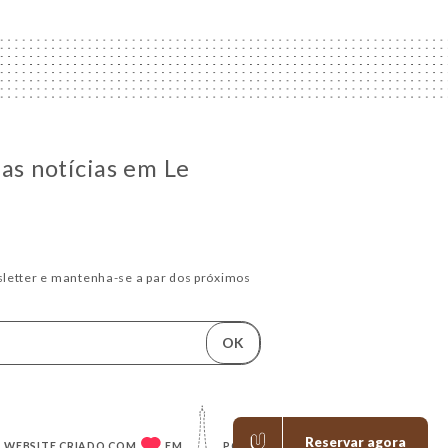
 as notícias em Le
letter e mantenha-se a par dos próximos
OK
Reservar agora
WEBSITE CRIADO COM
EM
POR
UNIITI