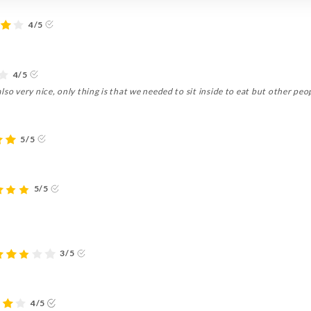
4/5
4/5
 also very nice, only thing is that we needed to sit inside to eat but other pe
5/5
5/5
3/5
4/5