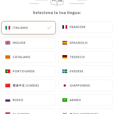
IT
MENU
Seleziona la tua lingua:
Seleziona la tua lingua:
FRANCESE
FRANCESE
ITALIANO
ITALIANO
INGLESE
INGLESE
SPAGNOLO
SPAGNOLO
/
PAGINA INIZIALE
RECENSIONI
Recensioni
CATALANO
CATALANO
TEDESCO
TEDESCO
PORTOGHESE
PORTOGHESE
SVEDESE
SVEDESE
简体中文 (CINESE)
简体中文 (CINESE)
GIAPPONESE
GIAPPONESE
745 recensioni su Uniiti
4.3 / 5
RUSSO
RUSSO
ARABO
ARABO
Recensioni autentiche e verificate al 100%.