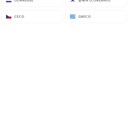
한국어 (COREANO)
한국어 (COREANO)
OLANDESE
OLANDESE
CECO
CECO
GRECO
GRECO
Anélie M. ha lasciato una recensione
A
4/5
08/07/2026
•
08:32
Kim D. ha lasciato una recensione
K
4/5
de cocktails are very nice! the staff is also
very nice, only thing is that we needed to
sit inside to eat but other people were
eating outside,so that was a bit weird
06/07/2026
•
10:33
jorjo m. ha lasciato una recensione
J
5/5