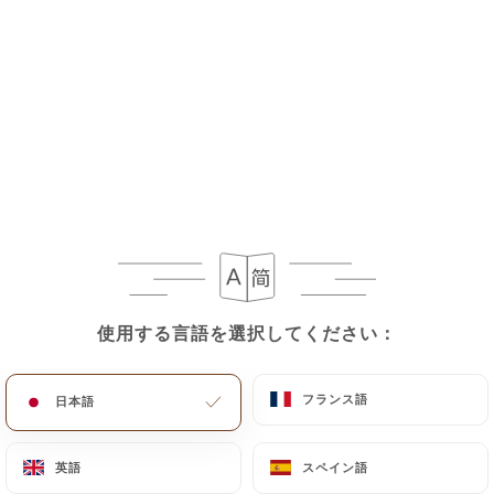
17.90€
ロワイヤンのラビオリとパルメザン
カントリーハムのシフォナード
19.90€
スナック :プレッツェル:
使用する言語を選択してください：
使用する言語を選択してください：
クロックムッシュ
フライドポテトとサラダ
フランス語
フランス語
日本語
日本語
13.90€
クロックマダム。
英語
英語
スペイン語
スペイン語