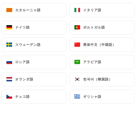
フライドポテトとサラダ
カタルーニャ語
カタルーニャ語
イタリア語
イタリア語
14.90€
オムレツの自然
ドイツ語
ドイツ語
ポルトガル語
ポルトガル語
フライドポテトとサラダ
スウェーデン語
スウェーデン語
简体中文（中国語）
简体中文（中国語）
12.90€
ロシア語
ロシア語
アラビア語
アラビア語
極上オムレツ
ハム＆チーズ、フライドポテト、サラダ
オランダ語
オランダ語
한국어（韓国語）
한국어（韓国語）
15.50€
チェコ語
チェコ語
ギリシャ語
ギリシャ語
クレープ :ワッフル:
砂糖